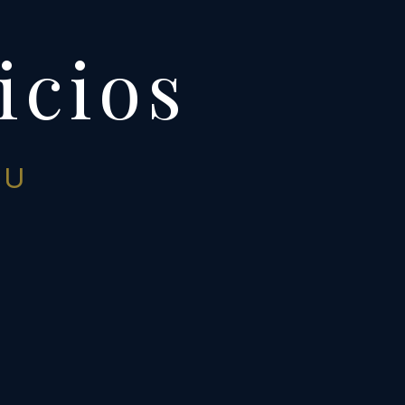
icios
U