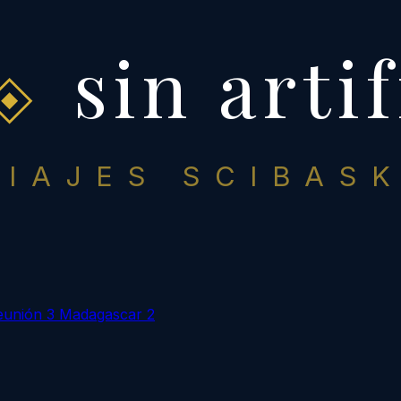
sin artif
VIAJES SCIBASK
eunión
3
Madagascar
2