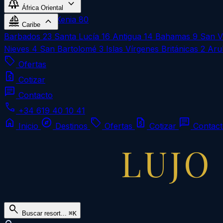
forest
expand_more
Omán
1
África Oriental
sailing
expand_more
Zanzíbar
183
Kenia
80
Caribe
Barbados
23
Santa Lucía
16
Antigua
14
Bahamas
9
San V
Nieves
4
San Bartolomé
3
Islas Vírgenes Británicas
2
Aru
local_offer
Ofertas
request_quote
Cotizar
chat
Contacto
call
+34 619 40 10 41
home
explore
local_offer
request_quote
chat
Inicio
Destinos
Ofertas
Cotizar
Contac
LUJO
search
Buscar resort...
⌘K