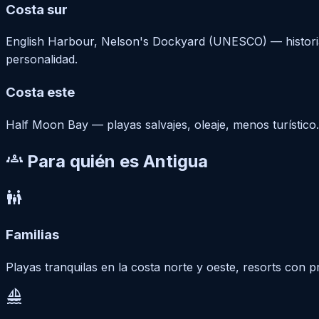
Costa sur
English Harbour, Nelson's Dockyard (UNESCO) — historia n
personalidad.
Costa este
Half Moon Bay — playas salvajes, oleaje, menos turístico.
groups
Para quién es Antigua
family_restroom
Familias
Playas tranquilas en la costa norte y oeste, resorts con
sailing