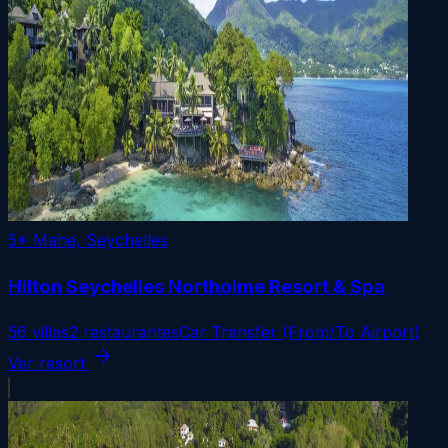
5*
Mahe, Seychelles
Hilton Seychelles Northolme Resort & Spa
56 villas
2 restaurantes
Car Transfer (From/To Airport)
arrow_forward
Ver resort