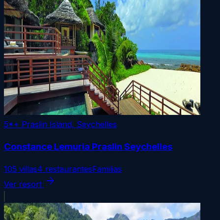
5*+
Praslin Island, Seychelles
Constance Lemuria Praslin Seychelles
105 villas
4 restaurantes
Familias
arrow_forward
Ver resort