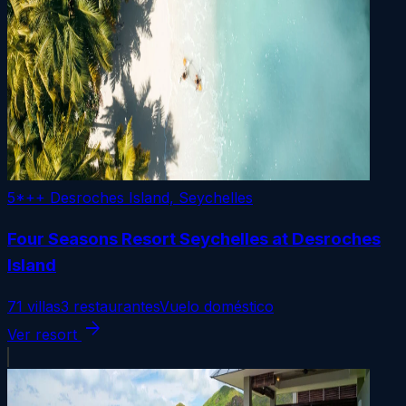
5*++
Desroches Island, Seychelles
Four Seasons Resort Seychelles at Desroches
Island
71 villas
3 restaurantes
Vuelo doméstico
arrow_forward
Ver resort