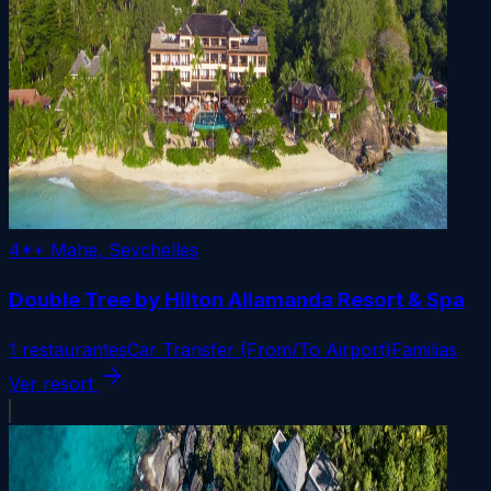
4*+
Mahe, Seychelles
Double Tree by Hilton Allamanda Resort & Spa
1 restaurantes
Car Transfer (From/To Airport)
Familias
arrow_forward
Ver resort