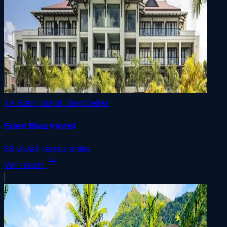
4*
Eden Island, Seychelles
Eden Bleu Hotel
88 villas
1 restaurantes
arrow_forward
Ver resort