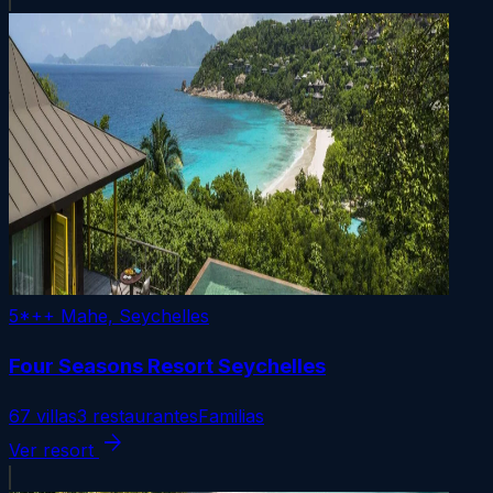
5*++
Mahe, Seychelles
Four Seasons Resort Seychelles
67 villas
3 restaurantes
Familias
arrow_forward
Ver resort