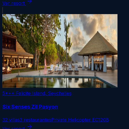
arrow_forward
Ver resort
5*++
Felicite Island, Seychelles
Six Senses Zil Pasyon
32 villas
3 restaurantes
Private Helicopter EC120B
arrow_forward
Ver resort