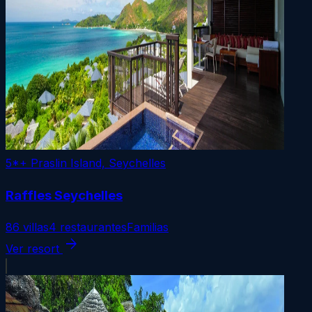
5*+
Praslin Island, Seychelles
Raffles Seychelles
86 villas
4 restaurantes
Familias
arrow_forward
Ver resort