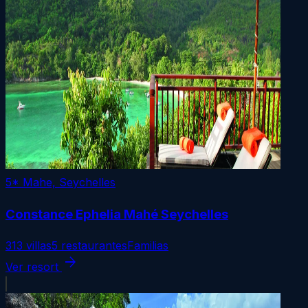
5*
Mahe, Seychelles
Constance Ephelia Mahé Seychelles
313 villas
5 restaurantes
Familias
arrow_forward
Ver resort