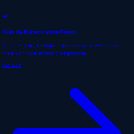
scuba_diving
Guía de Buceo desde Resort
Mahé, Praslin, La Digue, islas exteriores — sitios de
inmersión, operadores y temporadas.
Ver guía