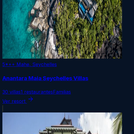
5*++
Mahe, Seychelles
Anantara Maia Seychelles Villas
30 villas
1 restaurantes
Familias
arrow_forward
Ver resort