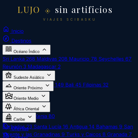
LUJO
sin artificios
VIAJES SCIBASKU
home
Inicio
explore
Destinos
waves
expand_more
Océano Índico
Sri Lanka
268
Maldivas
208
Mauricio
78
Seychelles
67
Reunión
3
Madagascar
2
temple_buddhist
expand_more
Sudeste Asiático
landscape
expand_more
Vietnam
270
Tailandia
149
Bali
45
Filipinas
32
Oriente Próximo
mosque
expand_more
Egipto
324
Oriente Medio
forest
expand_more
Omán
1
África Oriental
sailing
expand_more
Zanzíbar
183
Kenia
80
Caribe
local_offer
Barbados
23
Santa Lucía
16
Antigua
14
Bahamas
9
San
Ofertas
Vicente y las Granadinas
9
Turks y Caicos
8
Granada
7
request_quote