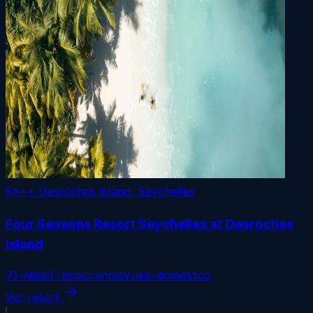
5*++
Desroches Island, Seychelles
Four Seasons Resort Seychelles at Desroches
Island
71 villas
3 restaurantes
Vuelo doméstico
arrow_forward
Ver resort