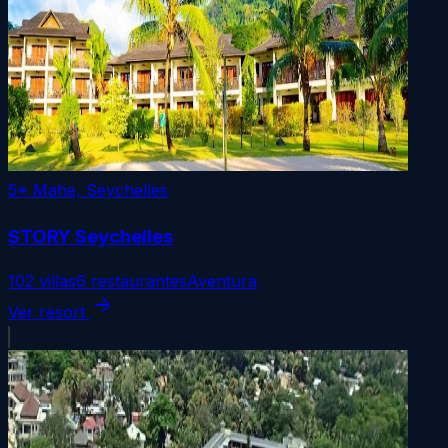
5*
Mahe, Seychelles
STORY Seychelles
102 villas
6 restaurantes
Aventura
arrow_forward
Ver resort