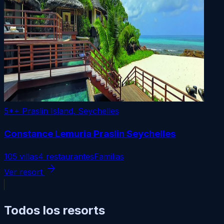
5*+
Praslin Island, Seychelles
Constance Lemuria Praslin Seychelles
105 villas
4 restaurantes
Familias
arrow_forward
Ver resort
Todos los resorts