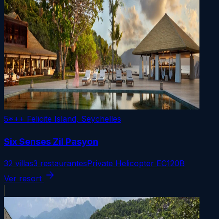
5*++
Felicite Island, Seychelles
Six Senses Zil Pasyon
32 villas
3 restaurantes
Private Helicopter EC120B
arrow_forward
Ver resort