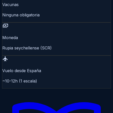
Vacunas
Ninguna obligatoria
payments
Moneda
Rupia seychellense (SCR)
flight
Vuelo desde España
~10-12h (1 escala)