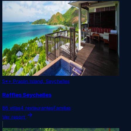
5*+
Praslin Island, Seychelles
Raffles Seychelles
86 villas
4 restaurantes
Familias
arrow_forward
Ver resort