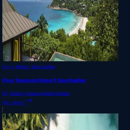
5*++
Mahe, Seychelles
Four Seasons Resort Seychelles
67 villas
3 restaurantes
Familias
arrow_forward
Ver resort