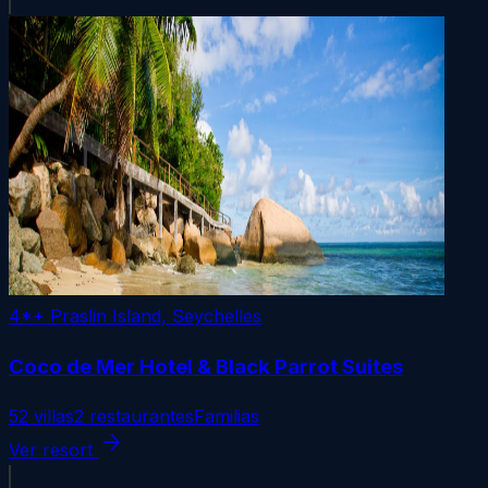
4*+
Praslin Island, Seychelles
Coco de Mer Hotel & Black Parrot Suites
52 villas
2 restaurantes
Familias
arrow_forward
Ver resort