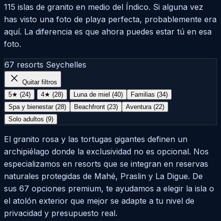
115 islas de granito en medio del Índico. Si alguna vez
has visto una foto de playa perfecta, probablemente era
aquí. La diferencia es que ahora puedes estar tú en esa
foto.
67 resorts
Seychelles
close
Quitar filtros
5★ (24)
4★ (28)
Luna de miel (40)
Familias (34)
Spa y bienestar (28)
Beachfront (23)
Aventura (22)
Solo adultos (9)
El granito rosa y las tortugas gigantes definen un
archipiélago donde la exclusividad no es opcional. Nos
especializamos en resorts que se integran en reservas
naturales protegidas de Mahé, Praslin y La Digue. De
sus 67 opciones premium, te ayudamos a elegir la isla o
el atolón exterior que mejor se adapte a tu nivel de
privacidad y presupuesto real.