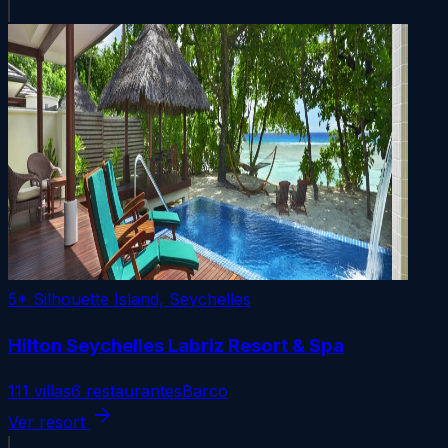
5*
Silhouette Island, Seychelles
Hilton Seychelles Labriz Resort & Spa
111 villas
6 restaurantes
Barco
arrow_forward
Ver resort