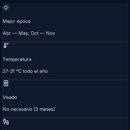
wb_sunny
Mejor época
Abr — May, Oct — Nov
thermostat
Temperatura
27-31 °C todo el año
passport
Visado
No necesario (3 meses)
vaccines