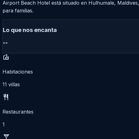
Airport Beach Hotel está situado en Hulhumale, Maldives,
para familias.
Lo que nos encanta
""
villa
Habitaciones
11 villas
restaurant
Restaurantes
1
local_bar