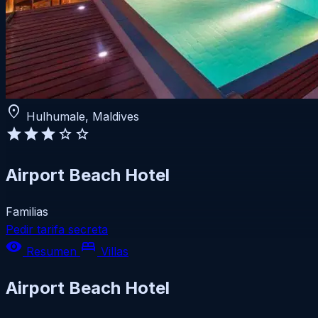
location_on
Hulhumale, Maldives
star
star
star
star
star
Airport Beach Hotel
Familias
Pedir tarifa secreta
visibility
bed
Resumen
Villas
Airport Beach Hotel