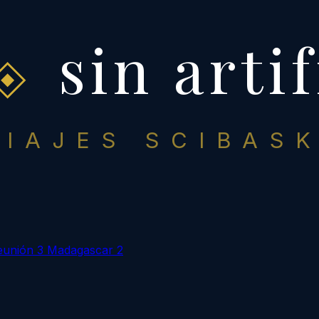
sin artif
VIAJES SCIBASK
eunión
3
Madagascar
2