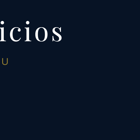
icios
U