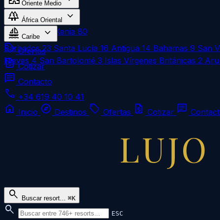
Oriente Medio
forest
expand_more
Omán
1
África Oriental
sailing
expand_more
Zanzíbar
183
Kenia
80
Caribe
local_offer
Barbados
23
Santa Lucía
16
Antigua
14
Bahamas
9
San V
Ofertas
Nieves
4
San Bartolomé
3
Islas Vírgenes Británicas
2
Aru
request_quote
Cotizar
chat
Contacto
call
+34 619 40 10 41
home
explore
local_offer
request_quote
chat
Inicio
Destinos
Ofertas
Cotizar
Contac
LUJO
search
Buscar resort...
⌘K
search
ESC