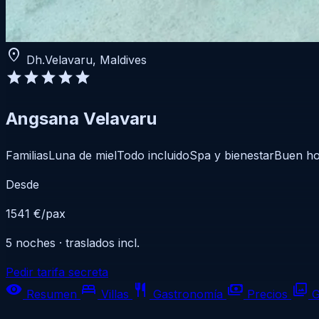
location_on
Dh.Velavaru, Maldives
star
star
star
star
star
Angsana Velavaru
Familias
Luna de miel
Todo incluido
Spa y bienestar
Buen ho
Desde
1541 €
/pax
5 noches · traslados incl.
Pedir tarifa secreta
visibility
bed
restaurant
payments
photo_library
Resumen
Villas
Gastronomía
Precios
G