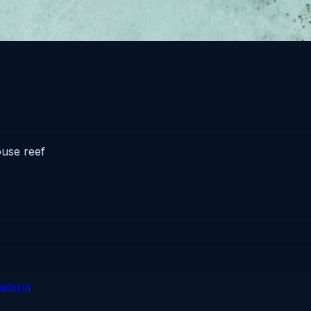
use reef
alería