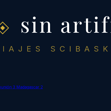
sin artif
VIAJES SCIBASK
eunión
3
Madagascar
2