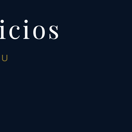
icios
U