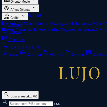
Oriente Medio
forest
expand_more
Omán
1
África Oriental
sailing
expand_more
Zanzíbar
183
Kenia
80
Caribe
local_offer
Barbados
23
Santa Lucía
16
Antigua
14
Bahamas
9
San V
Ofertas
Nieves
4
San Bartolomé
3
Islas Vírgenes Británicas
2
Aru
request_quote
Cotizar
chat
Contacto
call
+34 619 40 10 41
home
explore
local_offer
request_quote
chat
Inicio
Destinos
Ofertas
Cotizar
Contac
LUJO
search
Buscar resort...
⌘K
search
ESC