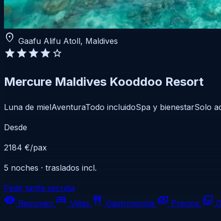
location_on
Gaafu Alifu Atoll, Maldives
star
star
star
star
star
Mercure Maldives Kooddoo Resort
Luna de miel
Aventura
Todo incluido
Spa y bienestar
Solo a
Desde
2184 €
/pax
5 noches · traslados incl.
Pedir tarifa secreta
visibility
bed
restaurant
payments
photo_library
Resumen
Villas
Gastronomía
Precios
G