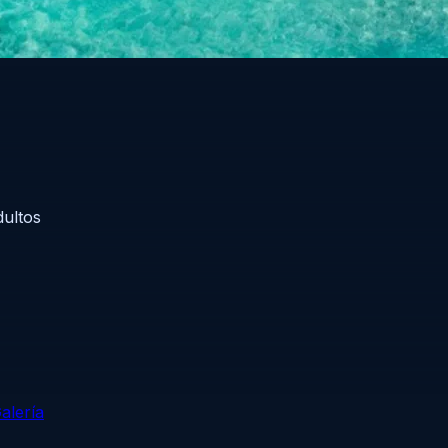
dultos
alería