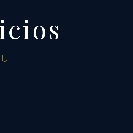
icios
U