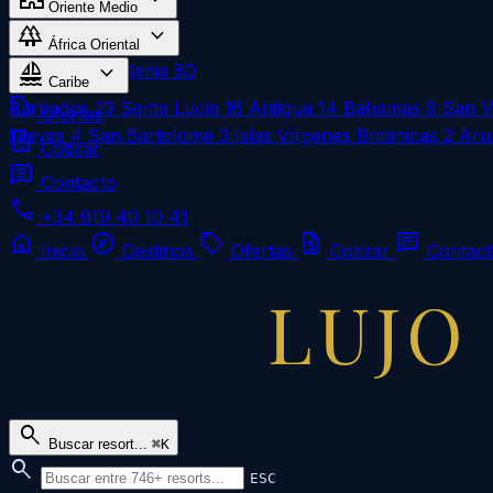
Oriente Medio
forest
expand_more
Omán
1
África Oriental
sailing
expand_more
Zanzíbar
183
Kenia
80
Caribe
local_offer
Barbados
23
Santa Lucía
16
Antigua
14
Bahamas
9
San V
Ofertas
Nieves
4
San Bartolomé
3
Islas Vírgenes Británicas
2
Aru
request_quote
Cotizar
chat
Contacto
call
+34 619 40 10 41
home
explore
local_offer
request_quote
chat
Inicio
Destinos
Ofertas
Cotizar
Contac
LUJO
search
Buscar resort...
⌘K
search
ESC