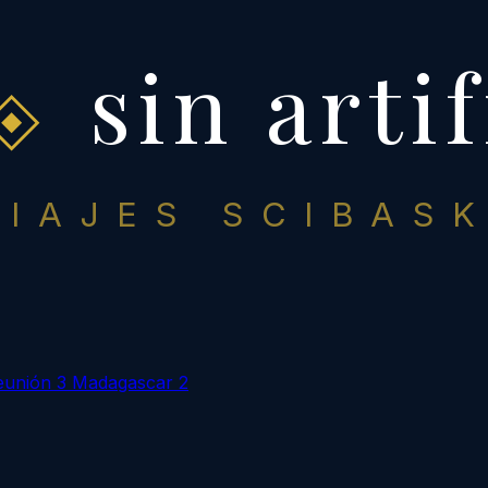
sin artif
VIAJES SCIBASK
eunión
3
Madagascar
2