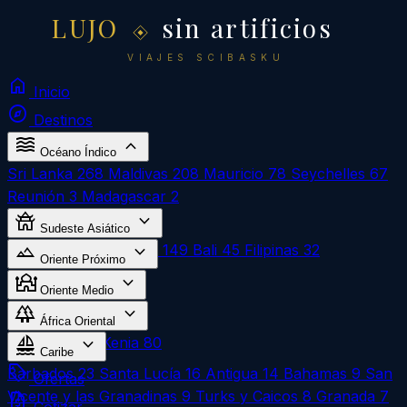
LUJO
sin artificios
VIAJES SCIBASKU
home
Inicio
explore
Destinos
waves
expand_more
Océano Índico
Sri Lanka
268
Maldivas
208
Mauricio
78
Seychelles
67
Reunión
3
Madagascar
2
temple_buddhist
expand_more
Sudeste Asiático
landscape
expand_more
Vietnam
270
Tailandia
149
Bali
45
Filipinas
32
Oriente Próximo
mosque
expand_more
Egipto
324
Oriente Medio
forest
expand_more
Omán
1
África Oriental
sailing
expand_more
Zanzíbar
183
Kenia
80
Caribe
local_offer
Barbados
23
Santa Lucía
16
Antigua
14
Bahamas
9
San
Ofertas
Vicente y las Granadinas
9
Turks y Caicos
8
Granada
7
request_quote