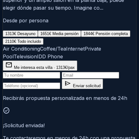
superior y un amplio salón en la planta baja, puede
elegir dónde pasar su tiempo. Imagine co...
Desde por persona
1313€
Desayuno
1651€
Media pensión
1844€
Pensión completa
2110€
Todo incluido
Air Conditioning
Coffee/Tea
Internet
Private
Pool
Television
IDD Phone
mail
Me interesa esta villa · 1313€/pax
send
Enviar solicitud
Recibirás propuesta personalizada en menos de 24h
check_circle
¡Solicitud enviada!
Te contactaremos en menos de 24h con una propuesta