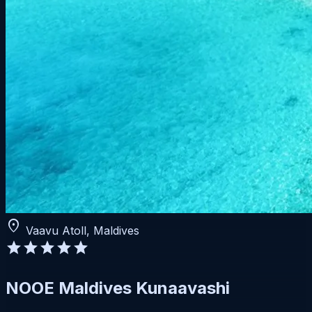
location_on
Vaavu Atoll, Maldives
star
star
star
star
star
NOOE Maldives Kunaavashi