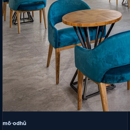
mõ·odhǔ