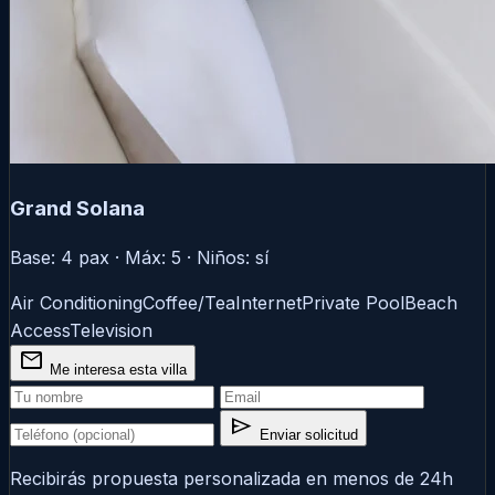
Grand Solana
Base: 4 pax · Máx: 5 · Niños: sí
Air Conditioning
Coffee/Tea
Internet
Private Pool
Beach
Access
Television
mail
Me interesa esta villa
send
Enviar solicitud
Recibirás propuesta personalizada en menos de 24h