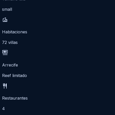
small
villa
Habitaciones
72 villas
set_meal
Arrecife
Reef limitado
restaurant
Restaurantes
4