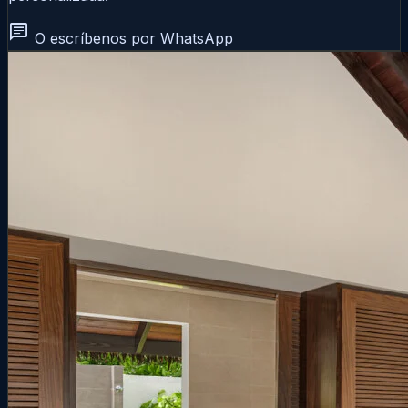
chat
O escríbenos por WhatsApp