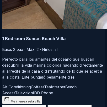
1 Bedroom Sunset Beach Villa
Base: 2 pax · Máx: 2 · Niños: sí
Perfecto para los amantes del océano que buscan
descubrir la vida marina colorida nadando directamente
al arrecife de la casa o disfrutando de lo que se acerca
a la costa. Este bungaló bellamente dise...
Air Conditioning
Coffee/Tea
Internet
Beach
Access
Television
IDD Phone
mail
Me interesa esta villa