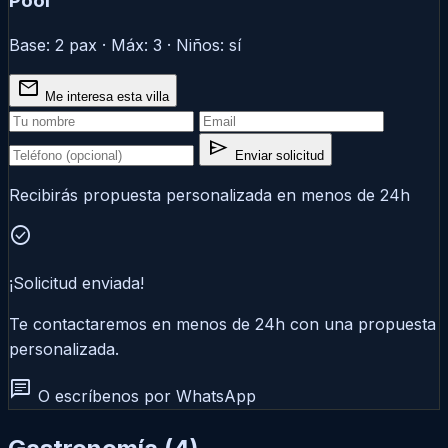
Pool
Base: 2 pax · Máx: 3 · Niños: sí
mail
Me interesa esta villa
send
Enviar solicitud
Recibirás propuesta personalizada en menos de 24h
check_circle
¡Solicitud enviada!
Te contactaremos en menos de 24h con una propuesta
personalizada.
chat
O escríbenos por WhatsApp