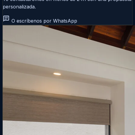
personalizada.
chat
O escríbenos por WhatsApp