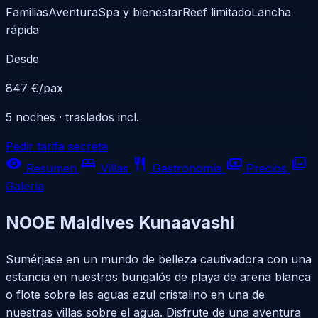
Familias
Aventura
Spa y bienestar
Reef limitado
Lancha
rápida
Desde
847 €
/pax
5 noches · traslados incl.
Pedir tarifa secreta
visibility
bed
restaurant
payments
photo_library
Resumen
Villas
Gastronomía
Precios
Galería
NOOE Maldives Kunaavashi
Sumérjase en un mundo de belleza cautivadora con una
estancia en nuestros bungalós de playa de arena blanca
o flote sobre las aguas azul cristalino en una de
nuestras villas sobre el agua. Disfrute de una aventura