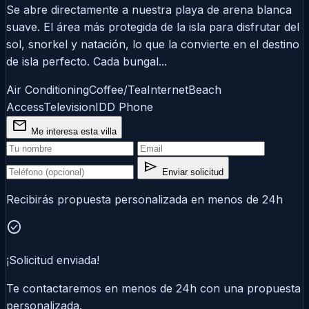
Se abre directamente a nuestra playa de arena blanca
suave. El área más protegida de la isla para disfrutar del
sol, snorkel y natación, lo que la convierte en el destino
de isla perfecto. Cada bungal...
Air Conditioning
Coffee/Tea
Internet
Beach
Access
Television
IDD Phone
mail
Me interesa esta villa
send
Enviar solicitud
Recibirás propuesta personalizada en menos de 24h
check_circle
¡Solicitud enviada!
Te contactaremos en menos de 24h con una propuesta
personalizada.