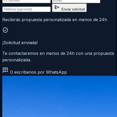
send
Enviar solicitud
Recibirás propuesta personalizada en menos de 24h
check_circle
¡Solicitud enviada!
Te contactaremos en menos de 24h con una propuesta
personalizada.
chat
O escríbenos por WhatsApp