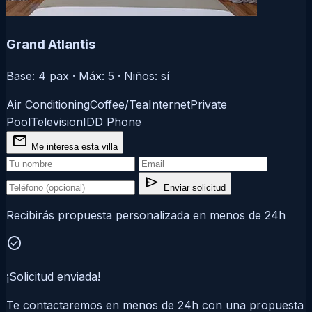
Grand Atlantis
Base: 4 pax · Máx: 5 · Niños: sí
Air Conditioning
Coffee/Tea
Internet
Private
Pool
Television
IDD Phone
mail
Me interesa esta villa
send
Enviar solicitud
Recibirás propuesta personalizada en menos de 24h
check_circle
¡Solicitud enviada!
Te contactaremos en menos de 24h con una propuesta