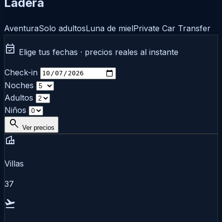
Ladera
Aventura
Solo adultos
Luna de miel
Private Car Transfer
event_available
Elige tus fechas · precios reales al instante
Check-in
Noches
Adultos
Niños
search
Ver precios
villa
Villas
37
flight_takeoff