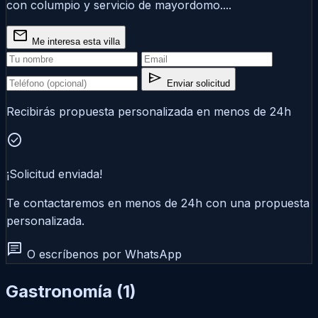
con columpio y servicio de mayordomo....
mail
Me interesa esta villa
send
Enviar solicitud
Recibirás propuesta personalizada en menos de 24h
check_circle
¡Solicitud enviada!
Te contactaremos en menos de 24h con una propuesta
personalizada.
chat
O escríbenos por WhatsApp
Gastronomía
(1)