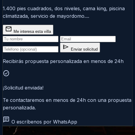
1.400 pies cuadrados, dos niveles, cama king, piscina
climatizada, servicio de mayordomo....
mail
Me interesa esta villa
send
Enviar solicitud
Recibirás propuesta personalizada en menos de 24h
check_circle
¡Solicitud enviada!
Te contactaremos en menos de 24h con una propuesta
personalizada.
chat
O escríbenos por WhatsApp