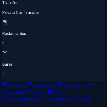
Transfer
Private Car Transfer
restaurant
Restaurantes
1
local_bar
Bares
1
visibility
bed
restaurant
scuba_diving
Resumen
Alojamiento
Gastronomía
payments
photo_library
Experiencias
Precios
Fotos
Resumen
Alojamiento
Gastronomía
Precios
Fotos