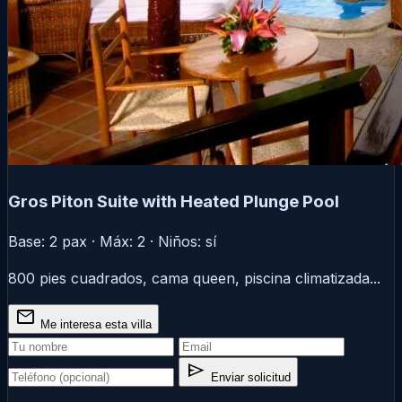
Gros Piton Suite with Heated Plunge Pool
Base: 2 pax · Máx: 2 · Niños: sí
800 pies cuadrados, cama queen, piscina climatizada...
mail
Me interesa esta villa
send
Enviar solicitud