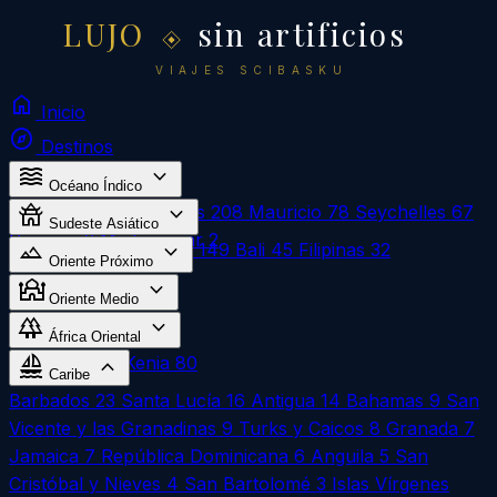
LUJO
sin artificios
VIAJES SCIBASKU
home
Inicio
explore
Destinos
waves
expand_more
Océano Índico
temple_buddhist
expand_more
Sri Lanka
268
Maldivas
208
Mauricio
78
Seychelles
67
Sudeste Asiático
Reunión
3
Madagascar
2
landscape
expand_more
Vietnam
270
Tailandia
149
Bali
45
Filipinas
32
Oriente Próximo
mosque
expand_more
Egipto
324
Oriente Medio
forest
expand_more
Omán
1
África Oriental
sailing
expand_more
Zanzíbar
183
Kenia
80
Caribe
Barbados
23
Santa Lucía
16
Antigua
14
Bahamas
9
San
Vicente y las Granadinas
9
Turks y Caicos
8
Granada
7
Jamaica
7
República Dominicana
6
Anguila
5
San
Cristóbal y Nieves
4
San Bartolomé
3
Islas Vírgenes