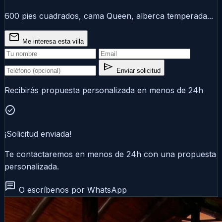
600 pies cuadrados, cama Queen, alberca temperada...
mail
Me interesa esta villa
send
Enviar solicitud
Recibirás propuesta personalizada en menos de 24h
check_circle
¡Solicitud enviada!
Te contactaremos en menos de 24h con una propuesta
personalizada.
chat
O escríbenos por WhatsApp