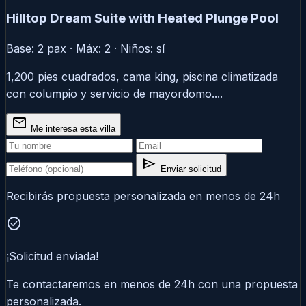
Hilltop Dream Suite with Heated Plunge Pool
Base: 2 pax · Máx: 2 · Niños: sí
1,200 pies cuadrados, cama king, piscina climatizada
con columpio y servicio de mayordomo....
mail
Me interesa esta villa
send
Enviar solicitud
Recibirás propuesta personalizada en menos de 24h
check_circle
¡Solicitud enviada!
Te contactaremos en menos de 24h con una propuesta
personalizada.