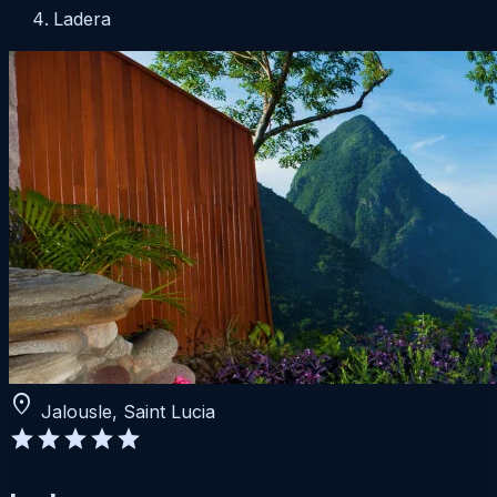
Ladera
location_on
Jalousle, Saint Lucia
star
star
star
star
star