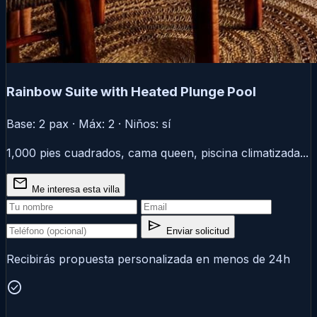
Rainbow Suite with Heated Plunge Pool
Base: 2 pax · Máx: 2 · Niños: sí
1,000 pies cuadrados, cama queen, piscina climatizada...
mail
Me interesa esta villa
send
Enviar solicitud
Recibirás propuesta personalizada en menos de 24h
check_circle