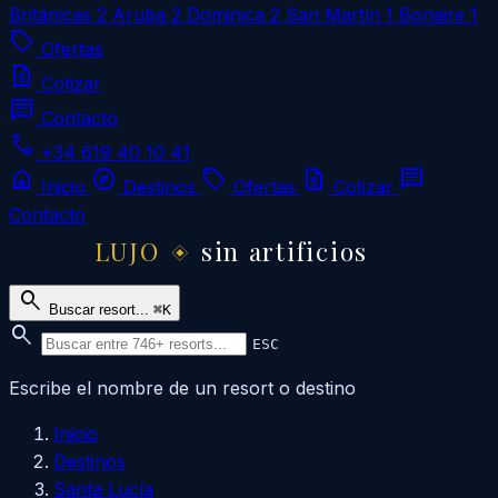
Británicas
2
Aruba
2
Dominica
2
San Martín
1
Bonaire
1
local_offer
Ofertas
request_quote
Cotizar
chat
Contacto
call
+34 619 40 10 41
home
explore
local_offer
request_quote
chat
Inicio
Destinos
Ofertas
Cotizar
Contacto
LUJO
sin artificios
search
Buscar resort...
⌘K
search
ESC
Escribe el nombre de un resort o destino
Inicio
Destinos
Santa Lucía