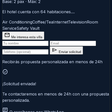
Base: 2 pax · Máx: 2
El hotel cuenta con 64 habitaciones....
Air Conditioning
Coffee/Tea
Internet
Television
Room
Service
Safety Vault
mail
Me interesa esta villa
send
Enviar solicitud
Recibirás propuesta personalizada en menos de 24h
check_circle
¡Solicitud enviada!
Te contactaremos en menos de 24h con una propuesta
personalizada.
chat
O escríbenos por WhatsApp