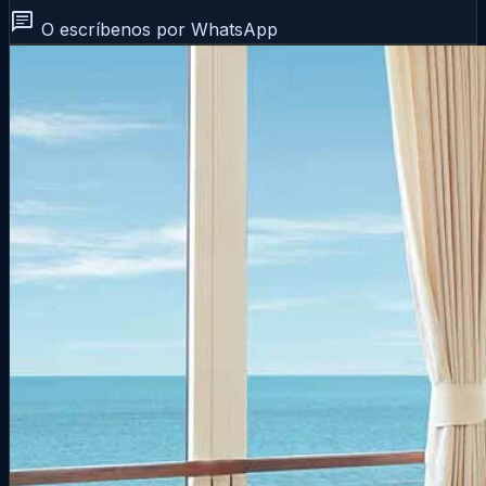
chat
O escríbenos por WhatsApp