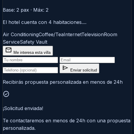
Base: 2 pax · Máx: 2
El hotel cuenta con 4 habitaciones....
Air Conditioning
Coffee/Tea
Internet
Television
Room
Service
Safety Vault
mail
Me interesa esta villa
send
Enviar solicitud
Recibirás propuesta personalizada en menos de 24h
check_circle
¡Solicitud enviada!
Te contactaremos en menos de 24h con una propuesta
personalizada.