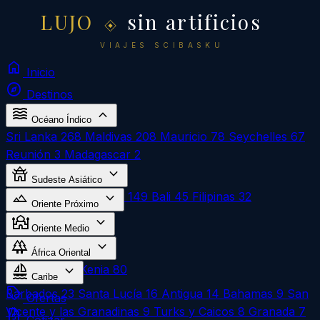
LUJO
sin artificios
VIAJES SCIBASKU
home
Inicio
explore
Destinos
waves
expand_more
Océano Índico
Sri Lanka
268
Maldivas
208
Mauricio
78
Seychelles
67
Reunión
3
Madagascar
2
temple_buddhist
expand_more
Sudeste Asiático
landscape
expand_more
Vietnam
270
Tailandia
149
Bali
45
Filipinas
32
Oriente Próximo
mosque
expand_more
Egipto
324
Oriente Medio
forest
expand_more
Omán
1
África Oriental
sailing
expand_more
Zanzíbar
183
Kenia
80
Caribe
local_offer
Barbados
23
Santa Lucía
16
Antigua
14
Bahamas
9
San
Ofertas
Vicente y las Granadinas
9
Turks y Caicos
8
Granada
7
request_quote