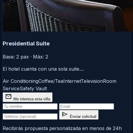
Presidential Suite
Base: 2 pax · Máx: 2
El hotel cuenta con una sola suite....
Air Conditioning
Coffee/Tea
Internet
Television
Room
Service
Safety Vault
mail
Me interesa esta villa
send
Enviar solicitud
Recibirás propuesta personalizada en menos de 24h