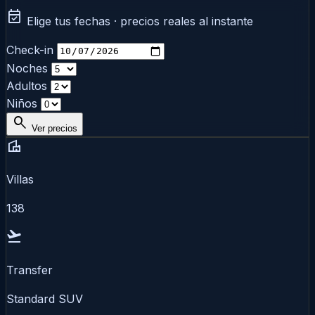
event_available
Elige tus fechas · precios reales al instante
Check-in
Noches
Adultos
Niños
search
Ver precios
villa
Villas
138
flight_takeoff
Transfer
Standard SUV