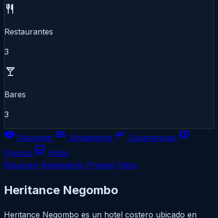
restaurant
Restaurantes
3
local_bar
Bares
3
visibility
bed
scuba_diving
payments
Resumen
Alojamiento
Experiencias
photo_library
Precios
Fotos
Resumen
Alojamiento
Precios
Fotos
Heritance Negombo
Heritance Negombo es un hotel costero ubicado en