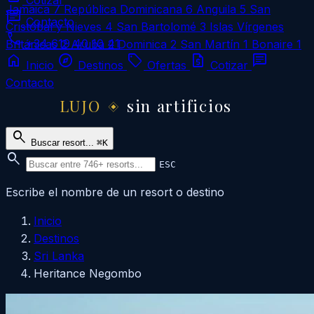
Cotizar
Jamaica
7
República Dominicana
6
Anguila
5
San
chat
Contacto
Cristóbal y Nieves
4
San Bartolomé
3
Islas Vírgenes
call
+34 619 40 10 41
Británicas
2
Aruba
2
Dominica
2
San Martín
1
Bonaire
1
home
explore
local_offer
request_quote
chat
Inicio
Destinos
Ofertas
Cotizar
Contacto
LUJO
sin artificios
search
Buscar resort...
⌘K
search
ESC
Escribe el nombre de un resort o destino
Inicio
Destinos
Sri Lanka
Heritance Negombo