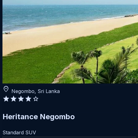
location_on
Negombo, Sri Lanka
star
star
star
star
star
Heritance Negombo
Standard SUV