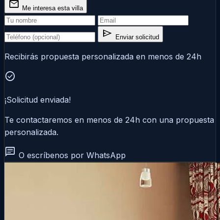
mail
Me interesa esta villa
send
Enviar solicitud
Recibirás propuesta personalizada en menos de 24h
check_circle
¡Solicitud enviada!
Te contactaremos en menos de 24h con una propuesta
personalizada.
chat
O escríbenos por WhatsApp