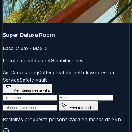
Super Deluxe Room
Base: 2 pax · Máx: 2
El hotel cuenta con 49 habitaciones....
Air Conditioning
Coffee/Tea
Internet
Television
Room
Service
Safety Vault
mail
Me interesa esta villa
send
Enviar solicitud
Recibirás propuesta personalizada en menos de 24h
check_circle