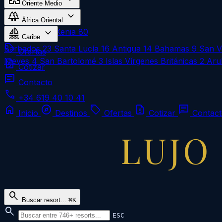
Oriente Medio
forest
expand_more
Omán
1
África Oriental
sailing
expand_more
Zanzíbar
183
Kenia
80
Caribe
local_offer
Barbados
23
Santa Lucía
16
Antigua
14
Bahamas
9
San V
Ofertas
Nieves
4
San Bartolomé
3
Islas Vírgenes Británicas
2
Aru
request_quote
Cotizar
chat
Contacto
call
+34 619 40 10 41
home
explore
local_offer
request_quote
chat
Inicio
Destinos
Ofertas
Cotizar
Contac
LUJO
search
Buscar resort...
⌘K
search
ESC