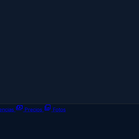
payments
photo_library
encias
Precios
Fotos