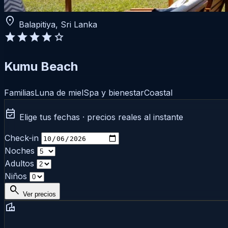
location_on
Balapitiya, Sri Lanka
star
star
star
star
star
Kumu Beach
Familias
Luna de miel
Spa y bienestar
Coastal
event_available
Elige tus fechas · precios reales al instante
Check-in
Noches
Adultos
Niños
search
Ver precios
villa