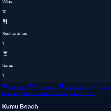
Villas
10
restaurant
Restaurantes
1
local_bar
Bares
1
visibility
bed
restaurant
scuba_diving
Resumen
Alojamiento
Gastronomía
Experi
Resumen
Alojamiento
Gastronomía
Precios
Fotos
Kumu Beach