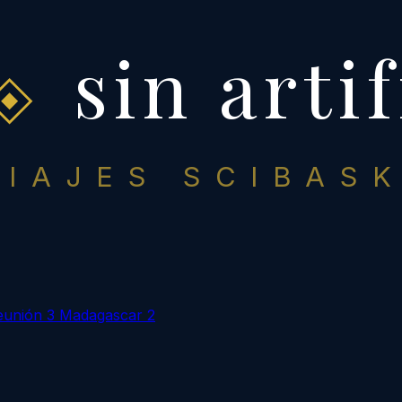
sin artif
VIAJES SCIBASK
eunión
3
Madagascar
2