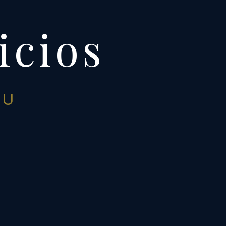
icios
U