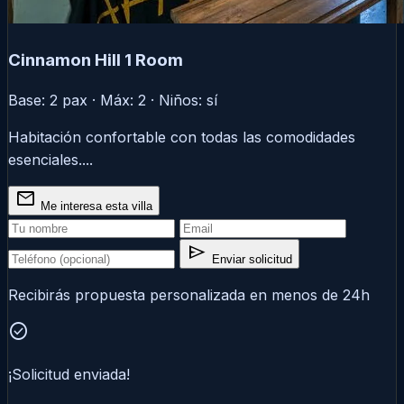
Cinnamon Hill 1 Room
Base: 2 pax · Máx: 2 · Niños: sí
Habitación confortable con todas las comodidades
esenciales....
mail
Me interesa esta villa
send
Enviar solicitud
Recibirás propuesta personalizada en menos de 24h
check_circle
¡Solicitud enviada!