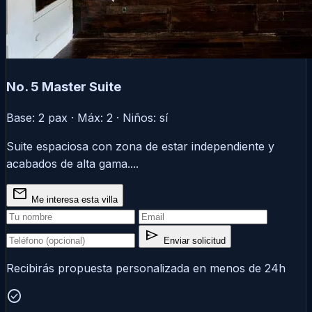
No. 5 Master Suite
Base: 2 pax · Máx: 2 · Niños: sí
Suite espaciosa con zona de estar independiente y
acabados de alta gama....
mail
Me interesa esta villa
send
Enviar solicitud
Recibirás propuesta personalizada en menos de 24h
check_circle