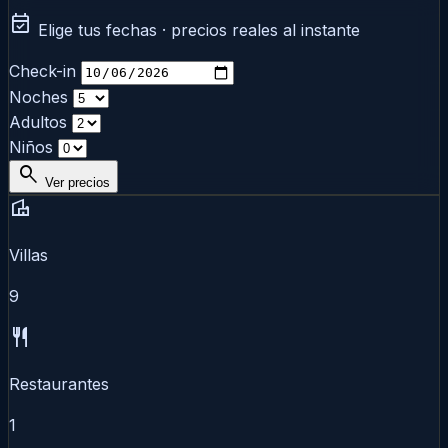
event_available
Elige tus fechas · precios reales al instante
Check-in
Noches
Adultos
Niños
search
Ver precios
villa
Villas
9
restaurant
Restaurantes
1