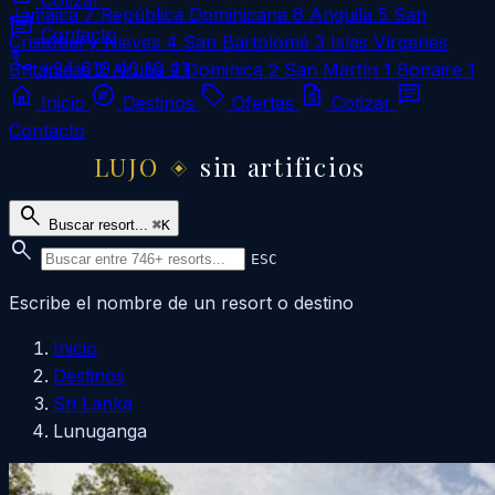
Cotizar
Jamaica
7
República Dominicana
6
Anguila
5
San
chat
Contacto
Cristóbal y Nieves
4
San Bartolomé
3
Islas Vírgenes
call
+34 619 40 10 41
Británicas
2
Aruba
2
Dominica
2
San Martín
1
Bonaire
1
home
explore
local_offer
request_quote
chat
Inicio
Destinos
Ofertas
Cotizar
Contacto
LUJO
sin artificios
search
Buscar resort...
⌘K
search
ESC
Escribe el nombre de un resort o destino
Inicio
Destinos
Sri Lanka
Lunuganga