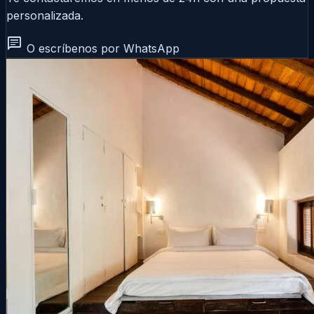
personalizada.
chat
O escríbenos por WhatsApp