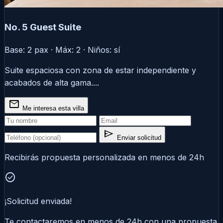
No. 5 Guest Suite
Base: 2 pax · Máx: 2 · Niños: sí
Suite espaciosa con zona de estar independiente y
acabados de alta gama....
mail
Me interesa esta villa
send
Enviar solicitud
Recibirás propuesta personalizada en menos de 24h
check_circle
¡Solicitud enviada!
Te contactaremos en menos de 24h con una propuesta