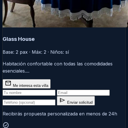
Glass House
Base: 2 pax · Máx: 2 · Niños: sí
Habitación confortable con todas las comodidades
esenciales....
mail
Me interesa esta villa
send
Enviar solicitud
Recibirás propuesta personalizada en menos de 24h
check_circle