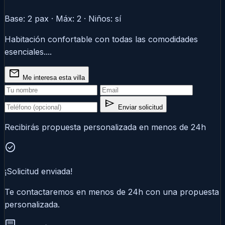
Base: 2 pax · Máx: 2 · Niños: sí
Habitación confortable con todas las comodidades
esenciales....
mail
Me interesa esta villa
send
Enviar solicitud
Recibirás propuesta personalizada en menos de 24h
check_circle
¡Solicitud enviada!
Te contactaremos en menos de 24h con una propuesta
personalizada.
chat