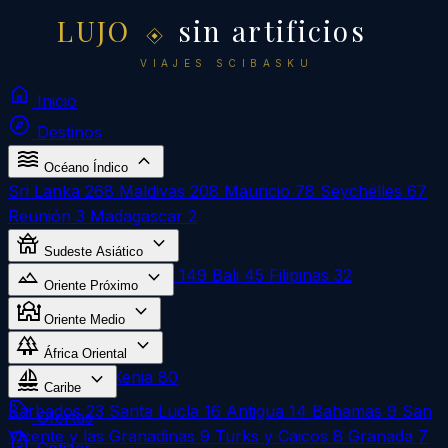
LUJO
sin artificios
VIAJES SCIBASKU
home
Inicio
explore
Destinos
waves
expand_more
Océano Índico
Sri Lanka
268
Maldivas
208
Mauricio
78
Seychelles
67
Reunión
3
Madagascar
2
temple_buddhist
expand_more
Sudeste Asiático
landscape
expand_more
Vietnam
270
Tailandia
149
Bali
45
Filipinas
32
Oriente Próximo
mosque
expand_more
Egipto
324
Oriente Medio
forest
expand_more
Omán
1
África Oriental
sailing
expand_more
Zanzíbar
183
Kenia
80
Caribe
local_offer
Barbados
23
Santa Lucía
16
Antigua
14
Bahamas
9
San
Ofertas
Vicente y las Granadinas
9
Turks y Caicos
8
Granada
7
request_quote