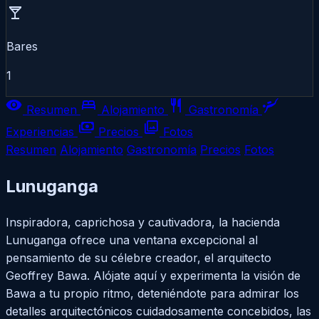
local_bar
Bares
1
visibility
bed
restaurant
scuba_diving
Resumen
Alojamiento
Gastronomía
payments
photo_library
Experiencias
Precios
Fotos
Resumen
Alojamiento
Gastronomía
Precios
Fotos
Lunuganga
Inspiradora, caprichosa y cautivadora, la hacienda
Lunuganga ofrece una ventana excepcional al
pensamiento de su célebre creador, el arquitecto
Geoffrey Bawa. Alójate aquí y experimenta la visión de
Bawa a tu propio ritmo, deteniéndote para admirar los
detalles arquitectónicos cuidadosamente concebidos, las