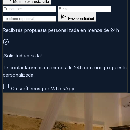
Me interesa esta villa
send
Enviar solicitud
Recibirás propuesta personalizada en menos de 24h
check_circle
¡Solicitud enviada!
Te contactaremos en menos de 24h con una propuesta
personalizada.
chat
O escríbenos por WhatsApp