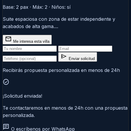
Base: 2 pax · Máx: 2 · Niños: sí
Suite espaciosa con zona de estar independiente y
acabados de alta gama....
mail
Me interesa esta villa
send
Enviar solicitud
Recibirás propuesta personalizada en menos de 24h
check_circle
¡Solicitud enviada!
Te contactaremos en menos de 24h con una propuesta
personalizada.
chat
O escríbenos por WhatsApp