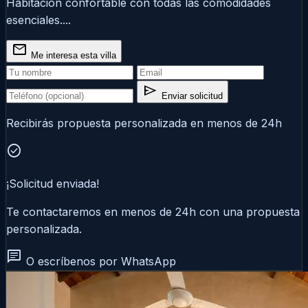
Habitación confortable con todas las comodidades
esenciales....
mail
Me interesa esta villa
send
Enviar solicitud
Recibirás propuesta personalizada en menos de 24h
check_circle
¡Solicitud enviada!
Te contactaremos en menos de 24h con una propuesta
personalizada.
chat
O escríbenos por WhatsApp