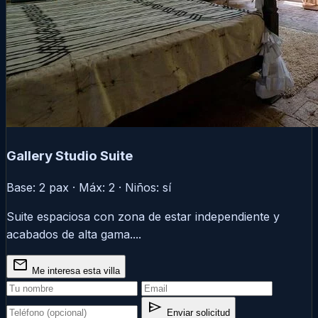
Gallery Studio Suite
Base: 2 pax · Máx: 2 · Niños: sí
Suite espaciosa con zona de estar independiente y
acabados de alta gama....
mail
Me interesa esta villa
send
Enviar solicitud