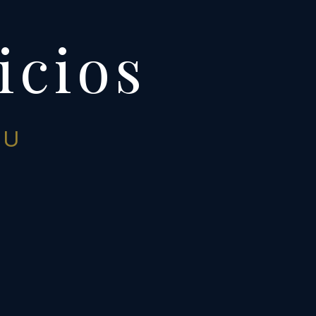
icios
U