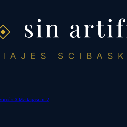
sin artif
VIAJES SCIBASK
eunión
3
Madagascar
2