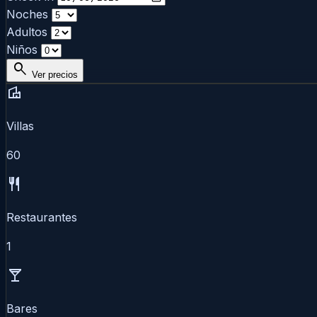
Noches
Adultos
Niños
search
Ver precios
villa
Villas
60
restaurant
Restaurantes
1
local_bar
Bares