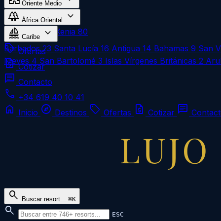
Oriente Medio
forest
expand_more
Omán
1
África Oriental
sailing
expand_more
Zanzíbar
183
Kenia
80
Caribe
local_offer
Barbados
23
Santa Lucía
16
Antigua
14
Bahamas
9
San V
Ofertas
Nieves
4
San Bartolomé
3
Islas Vírgenes Británicas
2
Aru
request_quote
Cotizar
chat
Contacto
call
+34 619 40 10 41
home
explore
local_offer
request_quote
chat
Inicio
Destinos
Ofertas
Cotizar
Contac
LUJO
search
Buscar resort...
⌘K
search
ESC