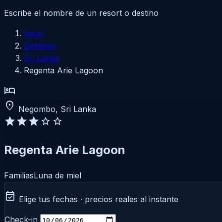
Escribe el nombre de un resort o destino
Inicio
Destinos
Sri Lanka
Regenta Arie Lagoon
hotel
location_on
Negombo, Sri Lanka
star
star
star
star
star
Regenta Arie Lagoon
Familias
Luna de miel
event_available
Elige tus fechas · precios reales al instante
Check-in