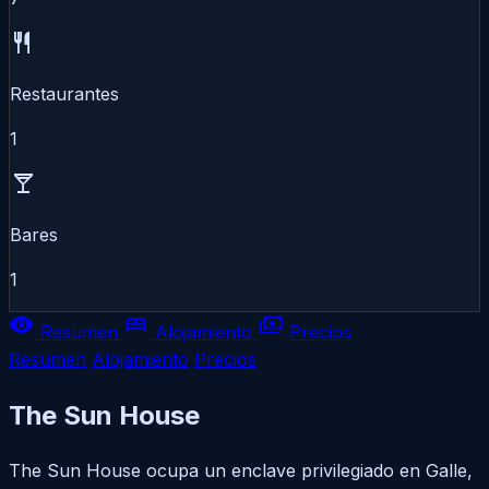
restaurant
Restaurantes
1
local_bar
Bares
1
visibility
bed
payments
Resumen
Alojamiento
Precios
Resumen
Alojamiento
Precios
The Sun House
The Sun House ocupa un enclave privilegiado en Galle,