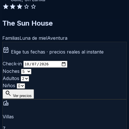
star
star
star
star
star
The Sun House
Familias
Luna de miel
Aventura
event_available
Elige tus fechas · precios reales al instante
Check-in
Noches
Adultos
Niños
search
Ver precios
villa
Villas
7