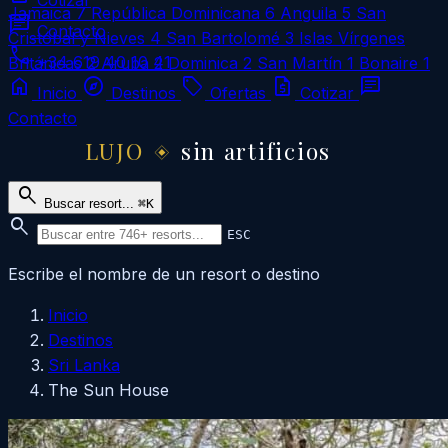
Cotizar
Jamaica
7
República Dominicana
6
Anguila
5
San
chat
Contacto
Cristóbal y Nieves
4
San Bartolomé
3
Islas Vírgenes
call
+34 619 40 10 41
Británicas
2
Aruba
2
Dominica
2
San Martín
1
Bonaire
1
home
explore
local_offer
request_quote
chat
Inicio
Destinos
Ofertas
Cotizar
Contacto
LUJO
sin artificios
search
Buscar resort...
⌘K
search
ESC
Escribe el nombre de un resort o destino
Inicio
Destinos
Sri Lanka
The Sun House