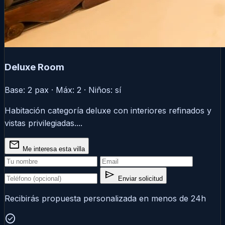
Deluxe Room
Base: 2 pax · Máx: 2 · Niños: sí
Habitación categoría deluxe con interiores refinados y
vistas privilegiadas....
mail
Me interesa esta villa
send
Enviar solicitud
Recibirás propuesta personalizada en menos de 24h
check_circle