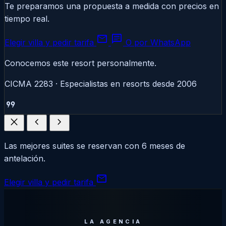
Te preparamos una propuesta a medida con precios en
tiempo real.
mail
chat
Elegir villa y pedir tarifa
O por WhatsApp
Conocemos este resort personalmente.
CICMA 2283 · Especialistas en resorts desde 2006
format_quote
close
chevron_left
chevron_right
Las mejores suites se reservan con 6 meses de
antelación.
mail
Elegir villa y pedir tarifa
LA AGENCIA