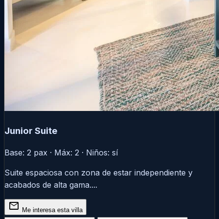
Junior Suite
Base: 2 pax · Máx: 2 · Niños: sí
Suite espaciosa con zona de estar independiente y
acabados de alta gama....
mail
Me interesa esta villa