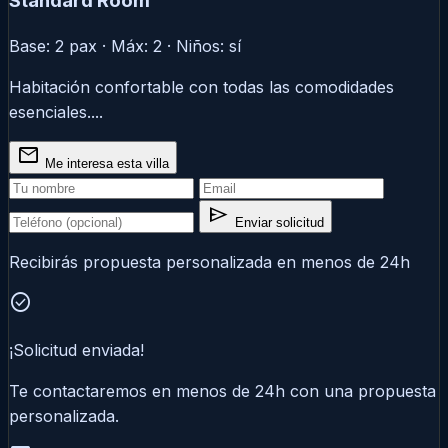
Standard Room
Base: 2 pax · Máx: 2 · Niños: sí
Habitación confortable con todas las comodidades
esenciales....
mail
Me interesa esta villa
send
Enviar solicitud
Recibirás propuesta personalizada en menos de 24h
check_circle
¡Solicitud enviada!
Te contactaremos en menos de 24h con una propuesta
personalizada.