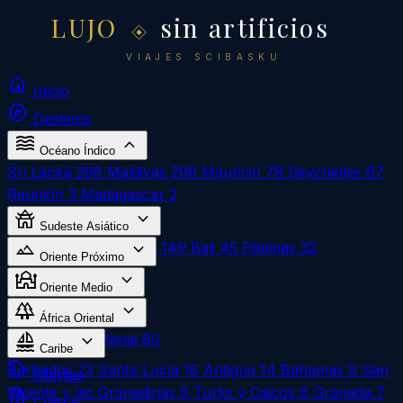
LUJO
sin artificios
VIAJES SCIBASKU
home
Inicio
explore
Destinos
waves
expand_more
Océano Índico
Sri Lanka
268
Maldivas
208
Mauricio
78
Seychelles
67
Reunión
3
Madagascar
2
temple_buddhist
expand_more
Sudeste Asiático
landscape
expand_more
Vietnam
270
Tailandia
149
Bali
45
Filipinas
32
Oriente Próximo
mosque
expand_more
Egipto
324
Oriente Medio
forest
expand_more
Omán
1
África Oriental
sailing
expand_more
Zanzíbar
183
Kenia
80
Caribe
local_offer
Barbados
23
Santa Lucía
16
Antigua
14
Bahamas
9
San
Ofertas
Vicente y las Granadinas
9
Turks y Caicos
8
Granada
7
request_quote