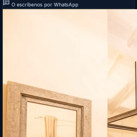
chat
O escríbenos por WhatsApp