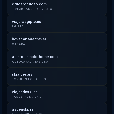
crucerobuceo.com
LIVEABOARDS DE BUCEO
viajaraegipto.es
EGIPTO
ilovecanada.travel
CANADÁ
america-motorhome.com
AUTOCARAVANAS USA
skialpes.es
ESQUÍ EN LOS ALPES
viajesdeski.es
PASES IKON / EPIC
aspenski.es