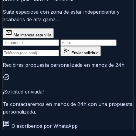
Suite espaciosa con zona de estar independiente y
acabados de alta gama....
mail
Me interesa esta villa
send
Enviar solicitud
Recibirás propuesta personalizada en menos de 24h
check_circle
¡Solicitud enviada!
Te contactaremos en menos de 24h con una propuesta
personalizada.
chat
O escríbenos por WhatsApp