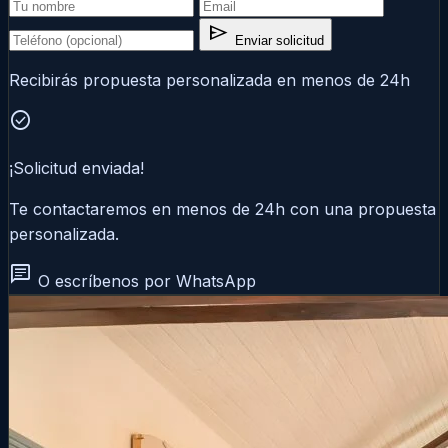
send
Enviar solicitud
Recibirás propuesta personalizada en menos de 24h
check_circle
¡Solicitud enviada!
Te contactaremos en menos de 24h con una propuesta
personalizada.
chat
O escríbenos por WhatsApp