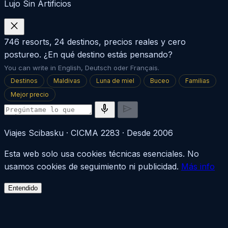
Lujo Sin Artificios
close
746 resorts, 24 destinos, precios reales y cero
postureo. ¿En qué destino estás pensando?
You can write in English, Deutsch oder Français.
Destinos
Maldivas
Luna de miel
Buceo
Familias
Mejor precio
mic
send
Viajes Scibasku · CICMA 2283 · Desde 2006
Esta web solo usa cookies técnicas esenciales. No
usamos cookies de seguimiento ni publicidad.
Más info
Entendido